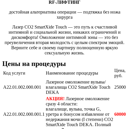
RF-ЛИФТИНГ
достойная альтернатива операции — подтяжка без ножа
хирурга
Лазер CO2 SmartXide Touch — это путь к счастливой
интимной и социальной жизни, никаких ограничений и
дискомфорта! Омоложение интимной зоны — это без
преувеличения вторая молодость с целым спектром эмоций.
Верните себе и своему партнеру полноценную яркую
сексуальную жизнь.
Цены на процедуры
Цена,
Код услуги
Наименование процедуры
руб.
Лазерное омоложение вульвы/
A22.01.002.000.001
влагалища СО2 SmartXide Touch
25000
DEKA
АКЦИЯ!
Лазерное омоложение
сразу 4 области:
влагалище, вульва, точка G,
A22.01.002.000.001.1
уретра и бонусом избавление от
60000
недержания мочи (I степени) СО2
SmartXide Touch DEKA. Полный