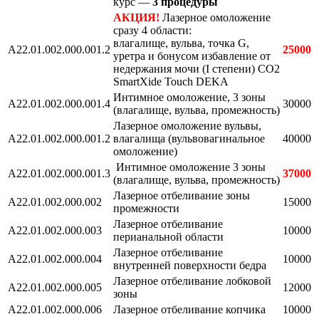
курс —
3 процедуры
АКЦИЯ!
Лазерное омоложение
сразу 4 области:
влагалище, вульва, точка G,
A22.01.002.000.001.2
25000
уретра и бонусом избавление от
недержания мочи (I степени) СО2
SmartXide Touch DEKA
Интимное омоложение, 3 зоны
A22.01.002.000.001.4
30000
(влагалище, вульва, промежность)
Лазерное омоложение вульвы,
A22.01.002.000.001.2
влагалища (вульвовагинальное
40000
омоложение)
Интимное омоложение 3 зоны
A22.01.002.000.001.3
37000
(влагалище, вульва, промежность)
Лазерное отбеливание зоны
A22.01.002.000.002
15000
промежности
Лазерное отбеливание
A22.01.002.000.003
10000
перианальной области
Лазерное отбеливание
A22.01.002.000.004
10000
внутренней поверхности бедра
Лазерное отбеливание лобковой
A22.01.002.000.005
12000
зоны
A22.01.002.000.006
Лазерное отбеливание копчика
10000