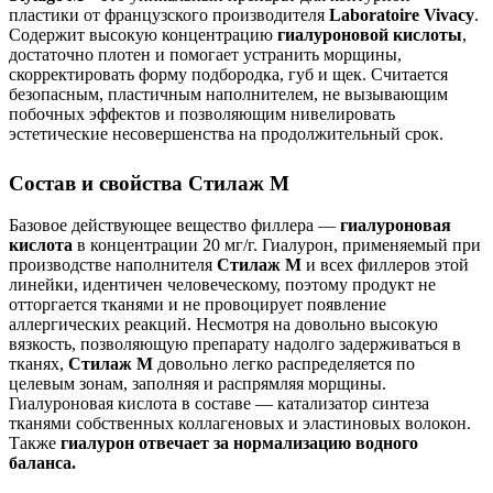
пластики от французского производителя
Laboratoire Vivacy
.
Содержит высокую концентрацию
гиалуроновой кислоты
,
достаточно плотен и помогает устранить морщины,
скорректировать форму подбородка, губ и щек. Считается
безопасным, пластичным наполнителем, не вызывающим
побочных эффектов и позволяющим нивелировать
эстетические несовершенства на продолжительный срок.
Состав и свойства Стилаж М
Базовое действующее вещество филлера —
гиалуроновая
кислота
в концентрации 20 мг/г. Гиалурон, применяемый при
производстве наполнителя
Стилаж М
и всех филлеров этой
линейки, идентичен человеческому, поэтому продукт не
отторгается тканями и не провоцирует появление
аллергических реакций. Несмотря на довольно высокую
вязкость, позволяющую препарату надолго задерживаться в
тканях,
Стилаж М
довольно легко распределяется по
целевым зонам, заполняя и распрямляя морщины.
Гиалуроновая кислота в составе — катализатор синтеза
тканями собственных коллагеновых и эластиновых волокон.
Также
гиалурон отвечает за нормализацию водного
баланса.