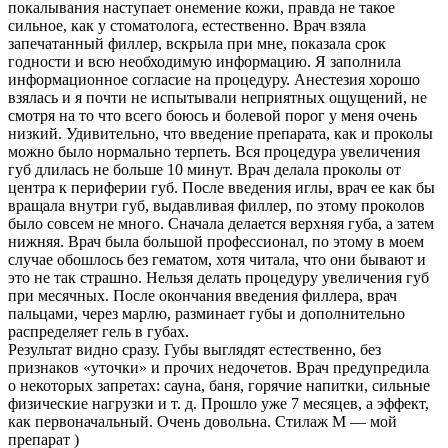
покалывания наступает онемение кожи, правда не такое
сильное, как у стоматолога, естественно. Врач взяла
запечатанный филлер, вскрыла при мне, показала срок
годности и всю необходимую информацию. Я заполнила
информационное согласие на процедуру. Анестезия хорошо
взялась и я почти не испытывали неприятных ощущений, не
смотря на то что всего боюсь и болевой порог у меня очень
низкий. Удивительно, что введение препарата, как и проколы
можно было нормально терпеть. Вся процедура увеличения
губ длилась не больше 10 минут. Врач делала проколы от
центра к периферии губ. После введения иглы, врач ее как бы
вращала внутри губ, выдавливая филлер, по этому проколов
было совсем не много. Сначала делается верхняя губа, а затем
нижняя. Врач была большой профессионал, по этому в моем
случае обошлось без гематом, хотя читала, что они бывают и
это не так страшно. Нельзя делать процедуру увеличения губ
при месячных. После окончания введения филлера, врач
пальцами, через марлю, разминает губы и дополнительно
распределяет гель в губах.
Результат видно сразу. Губы выглядят естественно, без
признаков «уточки» и прочих недочетов. Врач предупредила
о некоторых запретах: сауна, баня, горячие напитки, сильные
физические нагрузки и т. д. Прошло уже 7 месяцев, а эффект,
как первоначальный. Очень довольна. Стилаж М — мой
препарат )