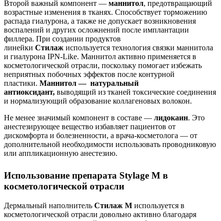
Второй важный компонент —
маннитол
, предотвращающий
возрастные изменения в тканях. Способствует торможению
распада гиалурона, а также не допускает возникновения
воспалений и других осложнений после имплантации
филлера. При создании продуктов
линейки
Стилаж
используется технология связки маннитола
и гиалурона IPN-Like. Маннитол активно применяется в
косметологической отрасли, поскольку помогает избежать
неприятных побочных эффектов после контурной
пластики.
Маннитол — натуральный
антиоксидант,
выводящий из тканей токсические соединения
и нормализующий образование коллагеновых волокон.
Не менее значимый компонент в составе —
лидокаин
. Это
анестезирующее вещество избавляет пациентов от
дискомфорта и болезненности, а врача-косметолога — от
дополнительной необходимости использовать проводниковую
или аппликационную анестезию.
Использование препарата Stylage M в
косметологической отрасли
Дермальный наполнитель
Стилаж М
используется в
косметологической отрасли довольно активно благодаря