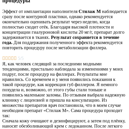
процедуры
Эффект от имплантации наполнителя
Стилаж М
наблюдается
сразу после контурной пластики, однако рекомендуется
окончательно оценивать результат через неделю, когда
полностью сходит отёк. Благодаря высокой плотности и
концентрации гиалуроновой кислоты 20 мг/г, препарат долго
задерживается в тканях.
Результат сохраняется в течение
года.
Для поддержания полученного эффекта рекомендуется
повторить процедуру после метаболизации филлера.





5/5
Я, как человек следящий за последними модными
тенденциями, пристально наблюдала за изменениями у моих
подруг, после процедур на филлерах. Результаты мне
нравились. Со временем и у меня появились показания к
такой процедуре, как коррекция губ филлером. Я немного
похудела и, возможно, от этого губы стали тоньше и
появились маленькие заломы. По отзывам выбрала надежную
клинику с лицензией и пришла на консультацию. Из
множества препаратов врач постановила, что в моем случае
необходим препарат «Стилаж М». Сама процедура проходит
так:
Сначала кожу очищают и дезинфицируют, а затем под плёнку,
наносят обезболивающий крем с ледокаином. После легкого