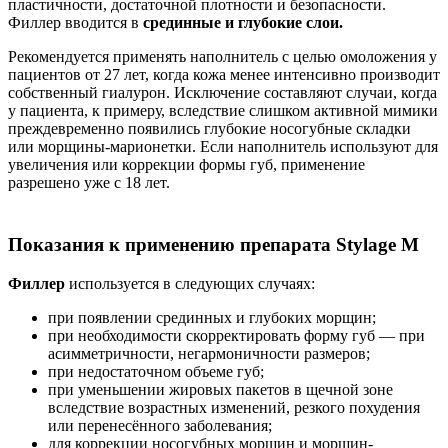
пластичности, достаточной плотности и безопасности.
Филлер вводится в
срединные и глубокие слои.
Рекомендуется применять наполнитель с целью омоложения у
пациентов от 27 лет, когда кожа менее интенсивно производит
собственный гиалурон. Исключение составляют случаи, когда
у пациента, к примеру, вследствие слишком активной мимики
преждевременно появились глубокие носогубные складки
или морщины-марионетки. Если наполнитель используют для
увеличения или коррекции формы губ, применение
разрешено уже с 18 лет.
Показания к применению препарата Stylage M
Филлер
используется в следующих случаях:
при появлении срединных и глубоких морщин;
при необходимости скорректировать форму губ — при
асимметричности, негармоничности размеров;
при недостаточном объеме губ;
при уменьшении жировых пакетов в щечной зоне
вследствие возрастных изменений, резкого похудения
или перенесённого заболевания;
для коррекции носогубных морщин и морщин-