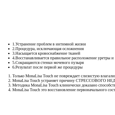
1.
Устранение проблем в интимной жизни
2.
Процедура, исключающая осложнения
3.
Насыщается кровоснабжение тканей
4.
Восстанавливается правильное расположение уретры и
5.
Сокращаются стенки мочевого пузыря
6.
Результат после первой же процедуры
Только MonaLisa Touch
не повреждает слизистую влагали
MonaLisa Touch устраняет причину
СТРЕССОВОГО НЕДЕР
Методика MonaLisa Touch
клинически доказано способст
MonaLisa Touch это восстановление
первоначального сос