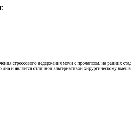
Е
чения стрессового недержания мочи с пролапсом, на ранних стад
дна и является отличной альтернативой хирургическому вмешат