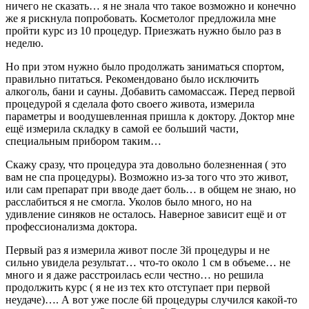
ничего не сказать… я не знала что такое возможно и конечно
же я рискнула попробовать. Косметолог предложила мне
пройти курс из 10 процедур. Приезжать нужно было раз в
неделю.
Но при этом нужно было продолжать заниматься спортом,
правильно питаться. Рекомендовано было исключить
алкоголь, бани и сауны. Добавить самомассаж. Перед первой
процедурой я сделала фото своего живота, измерила
параметры и воодушевленная пришла к доктору. Доктор мне
ещё измерила складку в самой ее больший части,
специальным прибором таким…
Скажу сразу, что процедура эта довольно болезненная ( это
вам не спа процедуры). Возможно из-за того что это живот,
или сам препарат при вводе дает боль… в общем не знаю, но
расслабиться я не смогла. Уколов было много, но на
удивление синяков не осталось. Наверное зависит ещё и от
профессионализма доктора.
Первый раз я измерила живот после 3й процедуры и не
сильно увидела результат… что-то около 1 см в объеме… не
много и я даже расстроилась если честно… но решила
продолжить курс ( я не из тех кто отступает при первой
неудаче)…. А вот уже после 6й процедуры случился какой-то