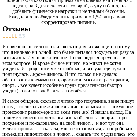
полностью отказаться от приёма алкогольных напитков на 2
недели, на 3 дня исключить солярий, сауну и баню, но
добавить физические нагрузки и не теплый басссейн.
Ежедневно необходимо пить примерно 1,5-2 литра воды,
скорректировать питание.
Отзывы





5/5
Я наверное не сильно отличаюсь от других женщин, потому
что я не знаю ни одной, кто бы не пытался похудеть ни разу за
всю жизнь. И я не исключение. После родов я преуспела в
этом вопросе. И вроде бы все ничего, но живот не хотел
уходить. И вроде ноги уже стройные, и все уже где нужно
подтянулась…кроме живота. И что только я не делала:
обертывания кремами и водорослями, массажи, растирания,
спорт… все худеет (особенно грудь предательски быстро
уходит), а живот как был так и остаётся.
И самое обидное, сколько я читаю про похудение, везде пишут
о том, что локальное жиросжигание невозможно… похудение
происходит равномерно во всем теле..но! Я нашла выход. На
приеме у своего косметолога, я как обычно заговорила про
похудение и пожаловалась на свой живот… и вот тут она
меня огорошила… сказала, мне не отчаиваться, а попробовать
инъекции липолитиков в живот… сказать что я удивилась, это