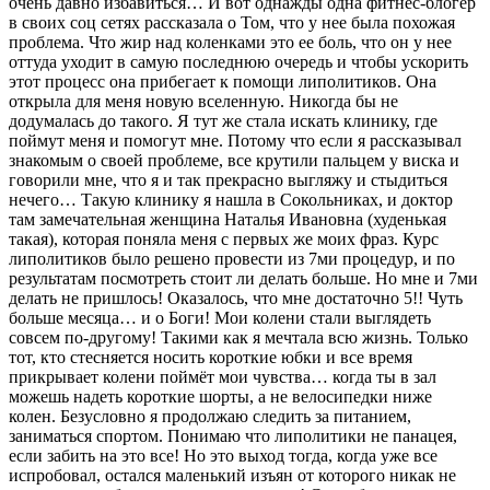
очень давно избавиться… И вот однажды одна фитнес-блогер
в своих соц сетях рассказала о Том, что у нее была похожая
проблема. Что жир над коленками это ее боль, что он у нее
оттуда уходит в самую последнюю очередь и чтобы ускорить
этот процесс она прибегает к помощи липолитиков. Она
открыла для меня новую вселенную. Никогда бы не
додумалась до такого. Я тут же стала искать клинику, где
поймут меня и помогут мне. Потому что если я рассказывал
знакомым о своей проблеме, все крутили пальцем у виска и
говорили мне, что я и так прекрасно выгляжу и стыдиться
нечего… Такую клинику я нашла в Сокольниках, и доктор
там замечательная женщина Наталья Ивановна (худенькая
такая), которая поняла меня с первых же моих фраз. Курс
липолитиков было решено провести из 7ми процедур, и по
результатам посмотреть стоит ли делать больше. Но мне и 7ми
делать не пришлось! Оказалось, что мне достаточно 5!! Чуть
больше месяца… и о Боги! Мои колени стали выглядеть
совсем по-другому! Такими как я мечтала всю жизнь. Только
тот, кто стесняется носить короткие юбки и все время
прикрывает колени поймёт мои чувства… когда ты в зал
можешь надеть короткие шорты, а не велосипедки ниже
колен. Безусловно я продолжаю следить за питанием,
заниматься спортом. Понимаю что липолитики не панацея,
если забить на это все! Но это выход тогда, когда уже все
испробовал, остался маленький изъян от которого никак не