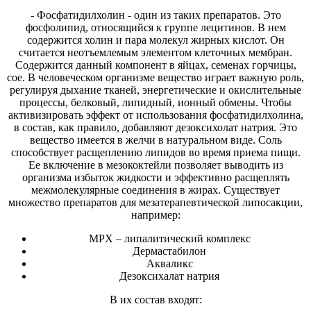
- Фосфатидилхолин - один из таких препаратов. Это
фосфолипид, относящийся к группе лецитинов. В нем
содержится холин и пара молекул жирных кислот. Он
считается неотъемлемым элементом клеточных мембран.
Содержится данный компонент в яйцах, семенах горчицы,
сое. В человеческом организме вещество играет важную роль,
регулируя дыхание тканей, энергетические и окислительные
процессы, белковый, липидный, ионный обмены. Чтобы
активизировать эффект от использования фосфатидилхолина,
в состав, как правило, добавляют дезоксихолат натрия. Это
вещество имеется в желчи в натуральном виде. Соль
способствует расщеплению липидов во время приема пищи.
Ее включение в мезококтейли позволяет выводить из
организма избыток жидкости и эффективно расщеплять
межмолекулярные соединения в жирах. Существует
множество препаратов для мезатерапевтической липосакции,
например:
MPX – липалитический комплекс
Дермастабилон
Акваликс
Дезоксихалат натрия
В их состав входят: