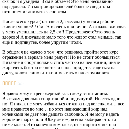
скачок и я увидела -3 см в объеме! Это меня несказанно
порадовало. И смотривировало ещё больше следить за
питанием и заниматься спортом.
После всего курса ( он занял 2,5 месяца) у меня а районе
живота ушло 6!!! См! Это очень прилично. А складка жировая
у меня уменьшилась на 2,5 см!! Представляете?это очень
здорово! А визуально мало того что живот стал меньше, так
ещё и подтянутее, более упругим чтоли.
В общем я не жалею о том, что решилась пройти этот курс,
отражение в зеркале меня радует! Но не стоит обольщаться.
Питание и спорт должны стать частью вашей жизни, иначе
жир очень быстро вернётся и снова придется садиться на
диету, колоть липолитики и мечтать о плоском животе.





5/5
Я давно хожу в тренажерный зал, слежу за питанием.
Выгляжу довольно спортивной и подтянутой. Но есть одно
но! Я никак не могу избавиться от жира над коленками… все
мне нравится во мне… но этот нависающий жир над
коленками не дает мне дышать свободно. Я не могу надеть
короткие шорты или Юбку летом, всегда выбираю что-то
ниже колен. Это конечно комплекс, от которого я мечтаю